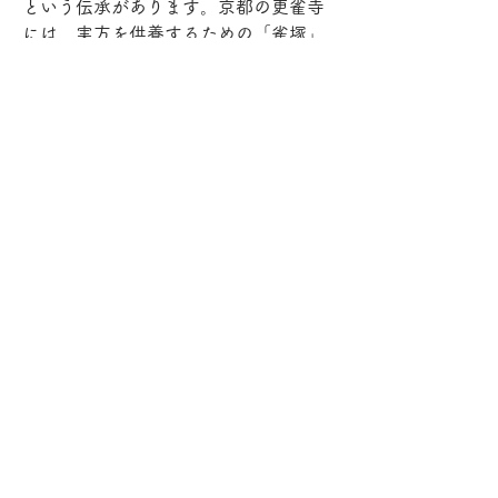
という伝承があります。京都の更雀寺
には、実方を供養するための「雀塚」
が今も残されています。
・川面に映る霊： 『徒然草』によれ
ば、実方の霊は上賀茂神社の御手洗川
にその姿を映したとも言われており、
現在は同神社の末社である橋本神社に
合祀されています。
美しくも激しい気性の歌人、藤原実
方。彼が雨の桜の下で詠んだ歌は、そ
の後の波乱に満ちた運命を予感させる
ような、どこか切ない響きを秘めてい
ます。
参考：
「新古今和歌集 巻第一 春歌下 114　
拾遺集 春歌 50」
https://tagiri.hatenablog.com/entry/2