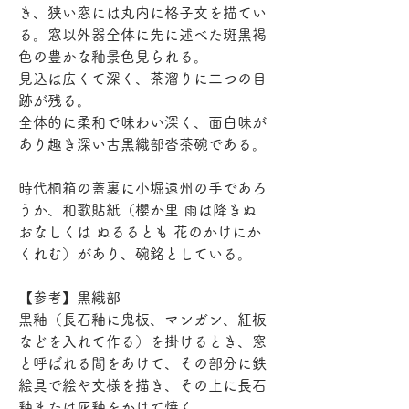
き、狭い窓には丸内に格子文を描てい
る。窓以外器全体に先に述べた斑黒褐
色の豊かな釉景色見られる。
見込は広くて深く、茶溜りに二つの目
跡が残る。
全体的に柔和で味わい深く、面白味が
あり趣き深い古黒織部沓茶碗である。
時代桐箱の蓋裏に小堀遠州の手であろ
うか、和歌貼紙（櫻か里 雨は降きぬ 
おなしくは ぬるるとも 花のかけにか
くれむ）があり、碗銘としている。
【参考】黒織部
黒釉（長石釉に鬼板、マンガン、紅板
などを入れて作る）を掛けるとき、窓
と呼ばれる間をあけて、その部分に鉄
絵具で絵や文様を描き、その上に長石
釉または灰釉をかけて焼く。