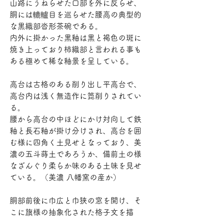
山路にうねらせた口部を外に反らせ、
胴には轆轤目を巡らせた腰高の典型的
な黒織部沓形茶碗である。
内外に掛かった黒釉は黒と褐色の斑に
焼き上っており柿織部と言われる事も
ある極めて稀な釉景を呈している。
高台は古格のある削り出し平高台で、
高台内は浅く無造作に箆削りされてい
る。
腰から高台の中ほどにかけ対向して鉄
釉と長石釉が掛け分けされ、高台を囲
む様に四角く土見せとなっており、美
濃の五斗蒔土であろうか、備前土の様
なざんぐり柔らか味のある土味を見せ
ている。（美濃 八幡窯の産か）
胴部前後に巾広と巾狭の窓を開け、そ
こに旗様の抽象化された格子文を描