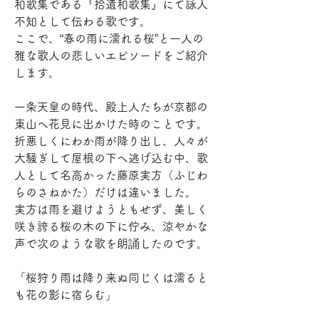
和歌集である『拾遺和歌集』にて詠人
不知として伝わる歌です。
ここで、“春の雨に濡れる桜”と一人の
雅な歌人の悲しいエピソードをご紹介
します。
一条天皇の時代、殿上人たちが京都の
東山へ花見に出かけた時のことです。
折悪しくにわか雨が降り出し、人々が
大騒ぎして屋根の下へ逃げ込む中、歌
人として名高かった藤原実方（ふじわ
らのさねかた）だけは違いました。
実方は雨を避けようともせず、美しく
咲き誇る桜の木の下に佇み、涼やかな
声で次のような歌を朗誦したのです。
「桜狩り雨は降り来ぬ同じくは濡ると
も花の影に宿らむ」