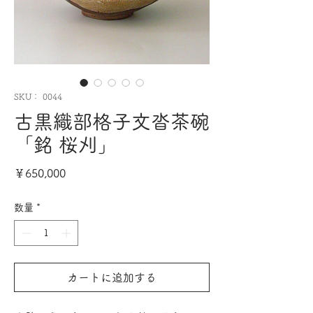
SKU： 0044
古黒織部格子文沓茶碗
「銘 桜刈」
価
￥650,000
格
数量
*
カートに追加する