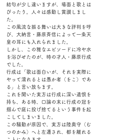
結句が少し違いますが、場面と歌とは
ぴったり。人々は感動し賞讃しまし
た。
この風流な振る舞いは大きな評判を呼
び、大納言・藤原斉信によって一条天
皇の耳にも入れられました。
しかし、この雅なエピソードに冷や水
を浴びせたのが、時の才人・藤原行成
でした。
行成は「歌は面白いが、それを実際に
やって濡れるとは愚か者（をこ）であ
る」と言い放ちます。
これを聞いた実方は行成に深い遺恨を
持ち、ある時、口論の末に行成の冠を
掴んで庭に投げ捨てるという事件を起
こしてしまいました。
この騒動が原因で、実方は陸奥守（む
つのかみ）へと左遷され、都を離れる
ことになります。