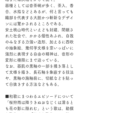
器種としては沓茶碗が多く、茶入、香
合、水指などとあるが、何と言っても
織部を代表する大胆かつ斬新なデザイ
ンには驚かされるところである。
安土桃山時代といえども封建、閉鎖さ
れた社会で、かかる個性あふれ、自我
のみなぎる力強い造形、加えるに西欧
の抽象絵、幾何学文様を窓いっぱいに
強烈に表現する自由の精神は、沓形の
変形に極限にまで迫っている。
なお、器肌の黒釉の一部を搔き落とし
て文様を描き、長石釉を象嵌する技法
や、黒釉の施釉前に、切紙などを貼っ
て白抜きする方法などもある。
■和歌にまつわるエピソードについて
「桜狩雨は降りきぬおなじくは濡ると
も花の影に隠れむ」という歌は、勅撰