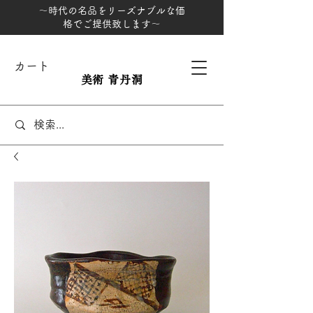
～時代の名品をリーズナブルな価
格でご提供致します～
カート
美術 青丹洞