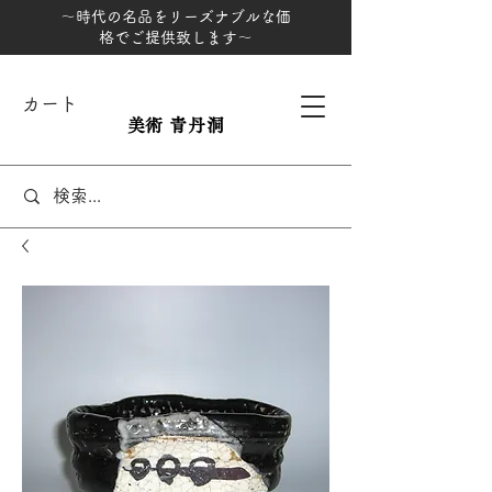
～時代の名品をリーズナブルな価
格でご提供致します～
カート
美術 青丹洞