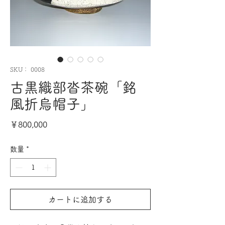
SKU： 0008
古黒織部沓茶碗「銘
風折烏帽子」
価
￥800,000
格
数量
*
カートに追加する