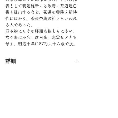
表として明治維新には政府に茶道建白
書を提出するなど、茶道の興隆を新時
代にはかり、茶道中興の祖ともいわれ
る人であった。
好み物にもその種類点数ともに多い。
玄々斎は不忘、虚白斎、寒雲などとも
号す。明治十年(1877)六十六歳で没。
詳細
時代        桃山時代
口径        １４.０×１０.３ｃｍ
高さ        ７.５ｃｍ
高台径        ６.０×５.５ｃｍ
利用規約
配送・返品について
付属品       時代桐箱（裏千家十一代 玄々斎