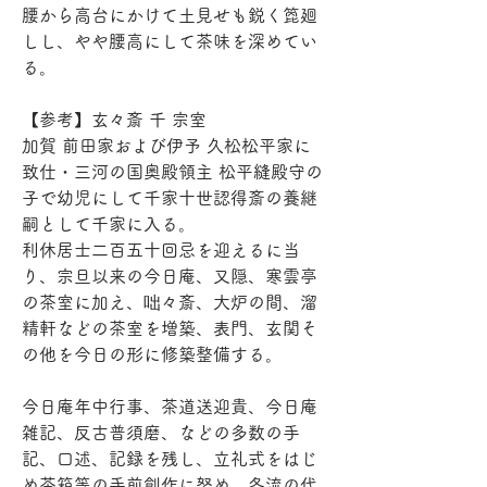
腰から高台にかけて土見せも鋭く箆廻
しし、やや腰高にして茶味を深めてい
る。
【参考】玄々斎 千 宗室
加賀 前田家および伊予 久松松平家に
致仕・三河の国奥殿領主 松平縫殿守の
子で幼児にして千家十世認得斎の養継
嗣として千家に入る。
利休居士二百五十回忌を迎えるに当
り、宗旦以来の今日庵、又隠、寒雲亭
の茶室に加え、咄々斎、大炉の間、溜
精軒などの茶室を増築、表門、玄関そ
の他を今日の形に修築整備する。
今日庵年中行事、茶道送迎貴、今日庵
雑記、反古普須磨、などの多数の手
記、口述、記録を残し、立礼式をはじ
め茶箱等の手前創作に努め、各流の代