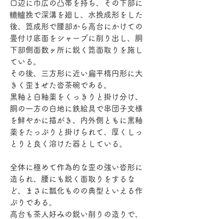
口辺に巾広の凸帯を持ち、その下部に
轆轤挽で深溝を廻し、水挽成形をした
後、箆成形で腰部から高台にかけての
畳付け底面をシャープに削り出し、胴
下部側面数ヶ所に鋭く箆面取りを施し
ている。
その後、三方形に近い扁平楕円形に大
きく歪ませた沓茶碗である。
黒釉と白釉薬をくっきりと掛け分け、
胴の一方の白地に鉄絵具で串団子文様
を鮮やかに描がき、内外側ともに黒釉
薬をたっぷりと掛けられて、厚くしっ
とりと良く溶けた器としている。
全体に極めて作為的な歪の強い沓形に
造られ、腰にも鋭く面取りをするな
ど、まさに瓢化ものの典型といえる作
ぶりである。
高台も茶人好みの鋭い削りの造りで、