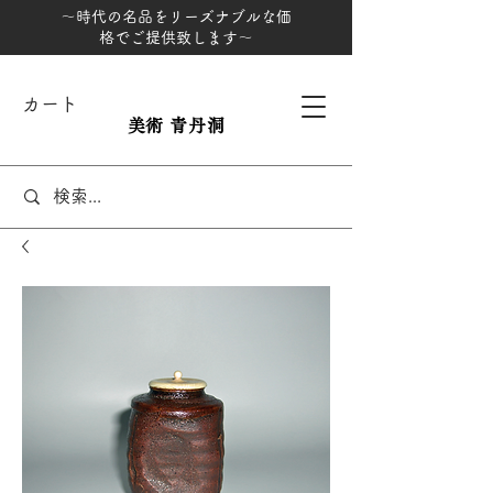
～時代の名品をリーズナブルな価
格でご提供致します～
カート
美術 青丹洞