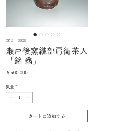
SKU： 0028
瀬戸後窯織部肩衝茶入
「銘 翁」
価
￥400,000
格
数量
*
カートに追加する