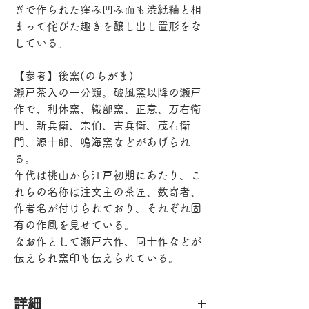
ぎで作られた窪み凹み面も渋紙釉と相
まって侘びた趣きを醸し出し置形をな
している。
【参考】後窯(のちがま)
瀬戸茶入の一分類。破風窯以降の瀬戸
作で、利休窯、織部窯、正意、万右衛
門、新兵衛、宗伯、吉兵衛、茂右衛
門、源十郎、鳴海窯などがあげられ
る。
年代は桃山から江戸初期にあたり、こ
れらの名称は注文主の茶匠、数寄者、
作者名が付けられており、それぞれ固
有の作風を見せている。
なお作として瀬戸六作、同十作などが
伝えられ窯印も伝えられている。
詳細