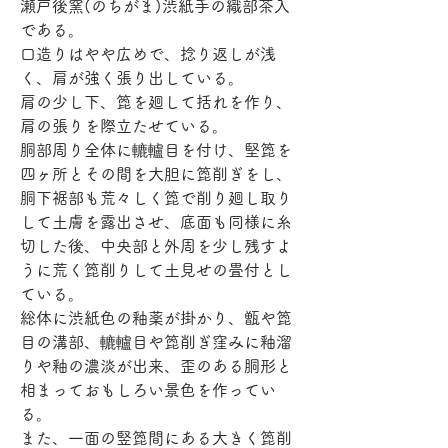
瀬戸後窯(のちがま)渋紙手の織部茶入
である。
口造りはやや広めで、捻り返しが浅
く、肩が強く張り出している。
肩の少し下、箆を廻して括れを作り、
肩の張りを際立たせている。
胴部周り全体に轆轤目を付け、堅箆を
四ヶ所とその間を大胆に箆削ぎをし、
胴下裾部も荒々しく箆で削り廻し取り
して土膚を露出させ、底面も同様に糸
切した後、中央部と外周を少し残すよ
うに荒く箆削りして土見せの畳付とし
ている。
総体に渋紙色の釉薬が掛かり、甑や箆
目の溝部、轆轤目や箆削ぎ窪みに釉溜
りや釉の濃淡が出来、歪のある胴形と
相まっておもしろい景色を作ってい
る。
また、一面の竪箆間にある大きく箆削