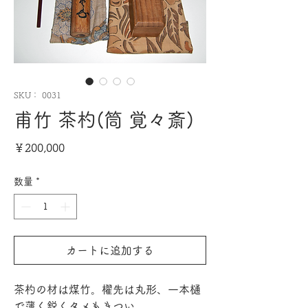
SKU： 0031
甫竹 茶杓(筒 覚々斎)
価
￥200,000
格
数量
*
カートに追加する
茶杓の材は煤竹。櫂先は丸形、一本樋
で薄く鋭くタメもきつい。