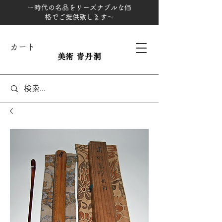
～時代の名品をリーズナブルな価
格でご提供致します～
カート
美術 青丹洞