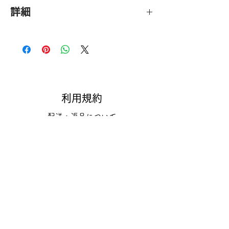
詳細
時代        桃山～江戸初期
全長        １８.０ｃｍ
節上        ７.５ｃｍ
櫂先 (巾)        ２.３ｃｍ（１.０ｃｍ）
利用規約
配送・返品について
中節巾 (切止巾)        ６.０ｍｍ（４.５ｍｍ）
ご利用規約/美術 青丹洞について
付属品        共筒・共内箱・時代包布
お支払方法
特定商取引法に基づく表記
その他        --
プライバシーポリシー
法的免責事項・Cookie（クッキー）ポリ
シー